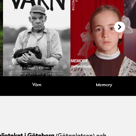
Värn
Memory
lioteket i Göteborg