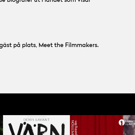
e biografer ut i landet som visar
 gäst på plats, Meet the Filmmakers.