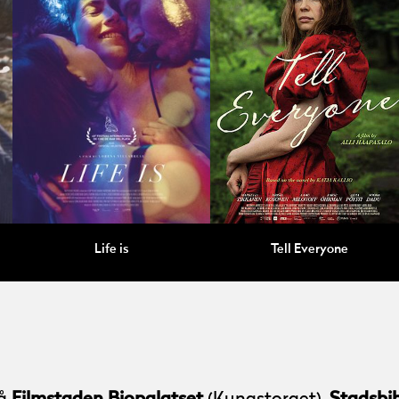
Life is
Tell Everyone
Filmstaden Biopalatset
Stadsbib