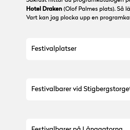
Säkrast hittar du programkatalogen 
Hotel Draken
(Olof Palmes plats). Så l
Vart kan jag plocka upp en programka
Festivalplatser
Hotel Draken
Festivalbarer vid Stigbergstorge
Fyrens ölkafé
Ilse Krog
Oceanen
Utopia Jazz
Festivalbarer på Långgatorna