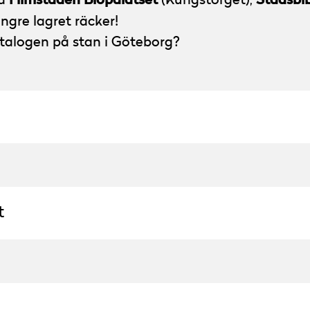
på
(Kungstorget),
ängre lagret räcker!
talogen på stan i Göteborg?
t