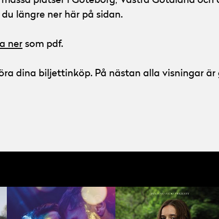
n massa platser i Göteborg, Västra Götaland och d
r du längre ner här på sidan.
a ner
som pdf.
ra dina biljettinköp. På nästan alla visningar är