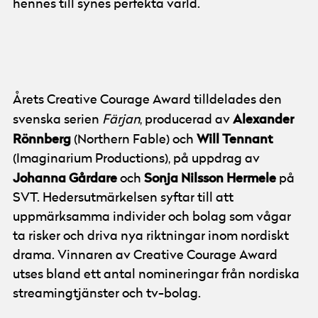
hennes till synes perfekta värld.
© Göteborg Film Festival
Foto:
Camilla Lindberg
Årets Creative Courage Award tilldelades den
Alexander
svenska serien
Färjan
, producerad av
Rönnberg
Will
Tennant
(Northern Fable) och
(Imaginarium Productions), på uppdrag av
Johanna
Gårdare
Sonja
Nilsson
Hermele
och
på
SVT. Hedersutmärkelsen syftar till att
uppmärksamma individer och bolag som vågar
ta risker och driva nya riktningar inom nordiskt
drama. Vinnaren av Creative Courage Award
utses bland ett antal nomineringar från nordiska
streamingtjänster och tv-bolag.